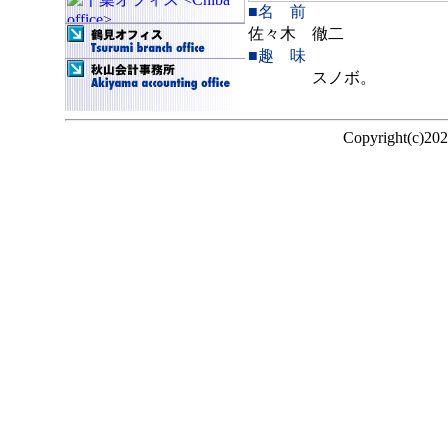
■名 前
佐々木 徹二
■趣 味
スノボ。
Copyright(c)20