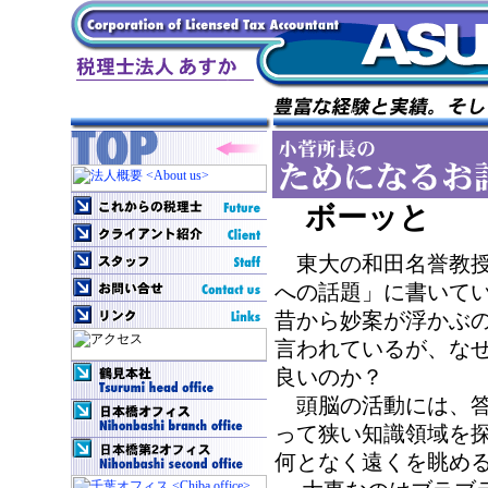
ボーッと
東大の和田名誉教授
への話題」に書いて
昔から妙案が浮かぶ
言われているが、な
良いのか？
頭脳の活動には、答
って狭い知識領域を
何となく遠くを眺め