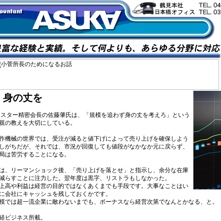
身の丈を
ター精密会長の佐藤肇氏は、「規模を追わず身の丈を考えろ」という
親の教えを大切にしている。
作機械の世界では、受注が減ると値下げによって売り上げを確保しよう
しがちだが、それでは、市況が回復しても値段がなかなか元に戻らず、
局は苦労することになる。
は、リーマンショック後、「売り上げを落とせ」と指示し、余分な在庫
減らすことに注力した。翌年度は黒字、リストラもしなかった。
上高や利益は経営の目的ではなくあくまでも手段です。大事なことはい
に会社にキャッシュを残しておくかです。
模では超一流企業に敵わないまでも、ボーナスなら経営次第でなんとかなる、と。
経ビジネス所載。