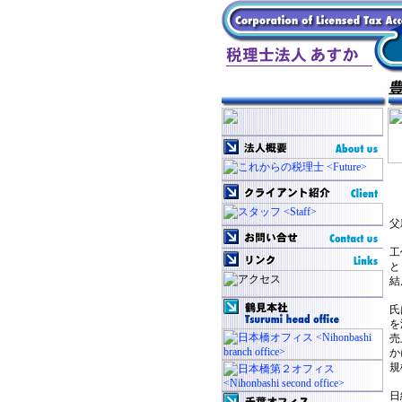
ス
父
工
と
結
氏
を
売
か
規
日