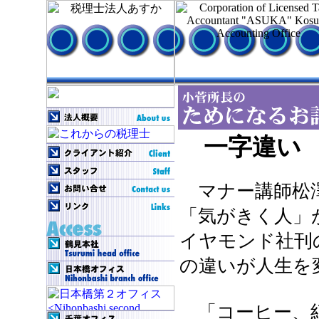
一字違い
マナー講師松
「気がきく人」
イヤモンド社刊
の違いが人生を
「コーヒー、紅